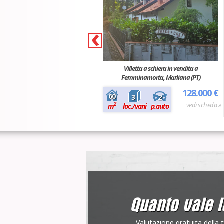
‹
Villetta a schiera in vendita a
Femminamorta, Marliana (PT)
128.000 €
60
2
3
vedi scheda »
2
m
loc./vani
p.auto
Quanto vale l
Valutazione gratuita della 