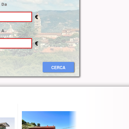
 Da
€
 A
€
CERCA