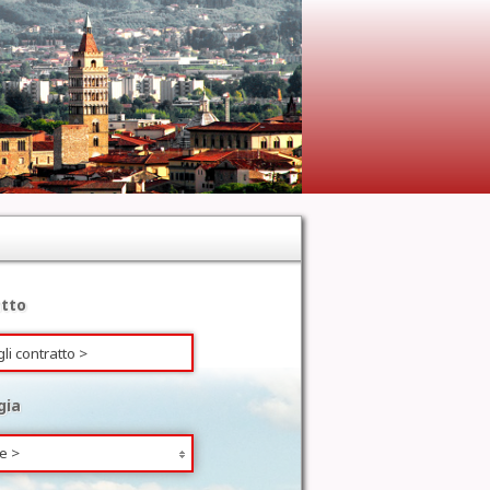
tto
gia
e >