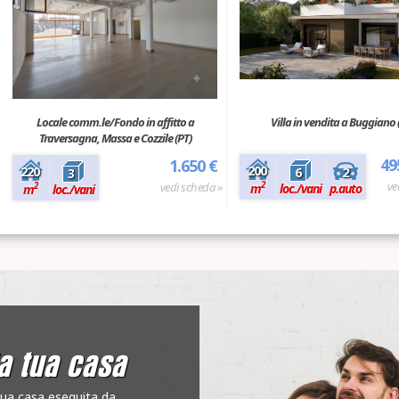
Locale comm.le/Fondo in affitto a
Villa in vendita a Buggiano 
Traversagna, Massa e Cozzile (PT)
49
1.650 €
200
2
220
6
3
ve
2
vedi scheda »
2
m
loc./vani
p.auto
m
loc./vani
a tua casa
tua casa eseguita da