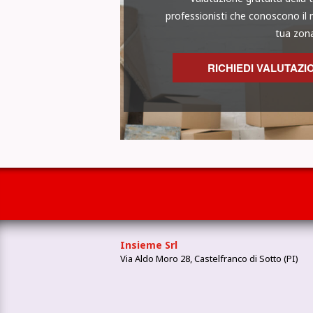
professionisti che conoscono il 
tua zon
RICHIEDI VALUTAZI
Insieme Srl
Via Aldo Moro 28, Castelfranco di Sotto (PI)